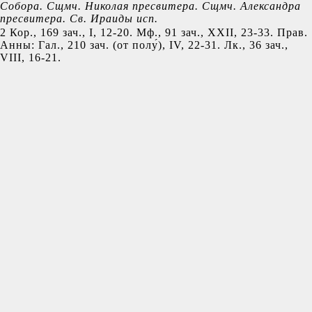
Собора
. Сщмч.
Николая
пресвитера. Сщмч.
Александра
пресвитера. Св.
Ираиды
исп.
2 Кор., 169 зач., I, 12-20.
Мф., 91 зач., XXII, 23-33.
Прав.
Анны:
Гал., 210 зач. (от полу́), IV, 22-31.
Лк., 36 зач.,
VIII, 16-21.