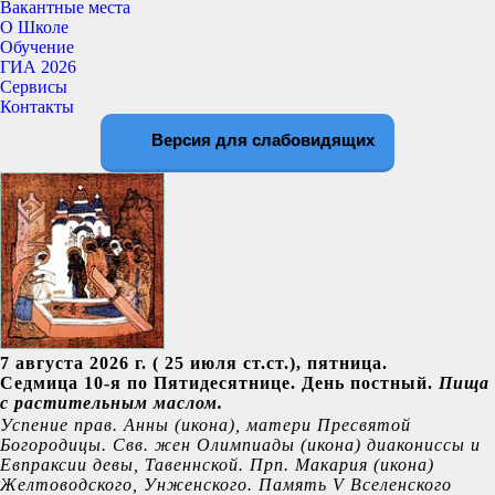
Вакантные места
О Школе
Обучение
ГИА 2026
Сервисы
Контакты
Версия для слабовидящих
7 августа 2026 г. ( 25 июля ст.ст.), пятница.
Седмица 10-я по Пятидесятнице. День постный.
Пища
с растительным маслом.
Успение прав.
Анны
(
икона
), матери Пресвятой
Богородицы. Свв. жен
Олимпиады
(
икона
) диакониссы и
Евпраксии
девы, Тавеннской. Прп.
Макария
(
икона
)
Желтоводского, Унженского. Память
V Вселенского