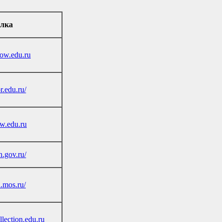
лка
dow.edu.ru
or.edu.ru/
w.edu.ru
n.gov.ru/
u.mos.ru/
llection.edu.ru