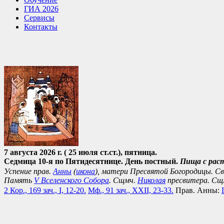
ГИА 2026
Сервисы
Контакты
7 августа 2026 г. ( 25 июля ст.ст.), пятница.
Седмица 10-я по Пятидесятнице. День постный.
Пища с рас
Успение прав.
Анны
(
икона
), матери Пресвятой Богородицы. С
Память
V Вселенского Собора
. Сщмч.
Николая
пресвитера. Сщ
2 Кор., 169 зач., I, 12-20.
Мф., 91 зач., XXII, 23-33.
Прав. Анны: