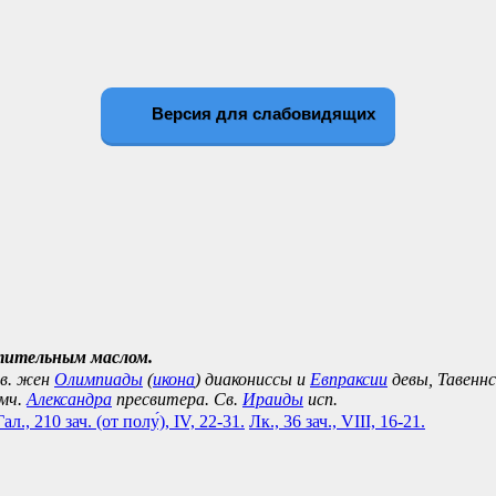
Версия для слабовидящих
тительным маслом.
вв. жен
Олимпиады
(
икона
) диакониссы и
Евпраксии
девы, Тавеннс
мч.
Александра
пресвитера. Св.
Ираиды
исп.
Гал., 210 зач. (от полу́), IV, 22-31.
Лк., 36 зач., VIII, 16-21.