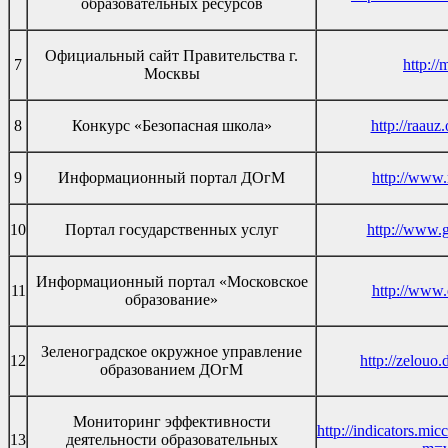
образовательных ресурсов
Официальный сайт Правительства г.
7
http://
Москвы
8
Конкурс «Безопасная школа»
http://raauz
9
Информационный портал ДОгМ
http://www.
10
Портал государственных услуг
http://www.g
Информационный портал «Московское
11
http://www.
образование»
Зеленоградское окружное управление
12
http://zelouo
образованием ДОгМ
Мониторинг эффективности
http://indicators.mic
13
деятельности образовательных