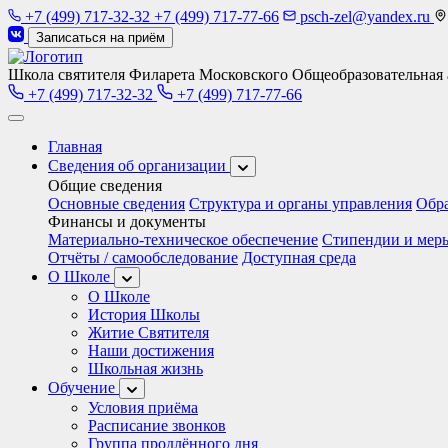
+7 (499) 717-32-32
+7 (499) 717-77-66
psch-zel@yandex.ru
Записаться на приём
Школа святителя Филарета Московского
Общеобразовательная а
+7 (499) 717-32-32
+7 (499) 717-77-66
Главная
Сведения об организации
Общие сведения
Основные сведения
Структура и органы управления
Обр
Финансы и документы
Материально-техническое обеспечение
Стипендии и мер
Отчёты / самообследование
Доступная среда
О Школе
О Школе
История Школы
Житие Святителя
Наши достижения
Школьная жизнь
Обучение
Условия приёма
Расписание звонков
Группа продлённого дня