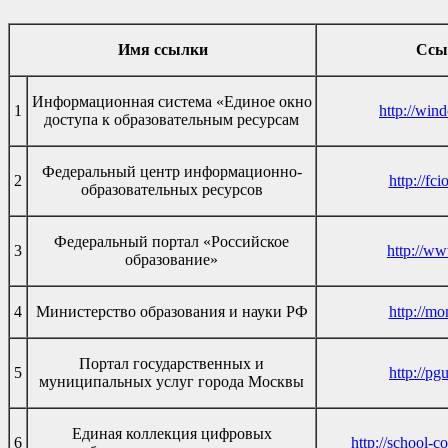
Имя ссылки
Ссы
Информационная система «Единое окно
1
http://win
доступа к образовательным ресурсам
Федеральный центр информационно-
2
http://fci
образовательных ресурсов
Федеральный портал «Российское
3
http://ww
образование»
4
Министерство образования и науки РФ
http://mo
Портал государственных и
5
http://pg
муниципальных услуг города Москвы
Единая коллекция цифровых
6
http://school-co