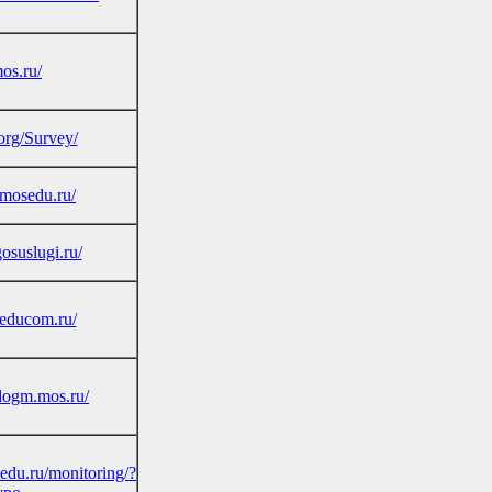
mos.ru/
.org/Survey/
mosedu.ru/
osuslugi.ru/
educom.ru/
.dogm.mos.ru/
cedu.ru/monitoring/?