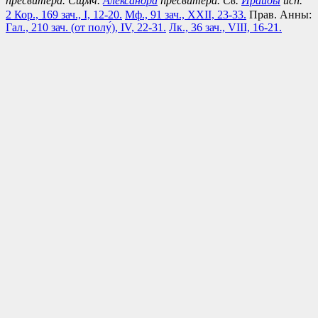
пресвитера. Сщмч.
Александра
пресвитера. Св.
Ираиды
исп.
2 Кор., 169 зач., I, 12-20.
Мф., 91 зач., XXII, 23-33.
Прав. Анны:
Гал., 210 зач. (от полу́), IV, 22-31.
Лк., 36 зач., VIII, 16-21.