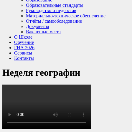
Образовательные стандарты
Руководство и педсостав
Материально-техническое обеспечение
Отчёты / самообследование
Документы
Вакантные места
О Школе
Обучение
ГИА 2026
Сервисы
Контакты
Неделя географии