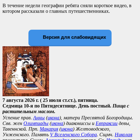
В течение недели географии ребята сняли короткое видео, в
котором рассказали о главных путешественниках.
Версия для слабовидящих
7 августа 2026 г. ( 25 июля ст.ст.), пятница.
Седмица 10-я по Пятидесятнице. День постный.
Пища с
растительным маслом.
Успение прав.
Анны
(
икона
), матери Пресвятой Богородицы.
Свв. жен
Олимпиады
(
икона
) диакониссы и
Евпраксии
девы,
Тавеннской. Прп.
Макария
(
икона
) Желтоводского,
Унженского. Память
V Вселенского Собора
. Сщмч.
Николая