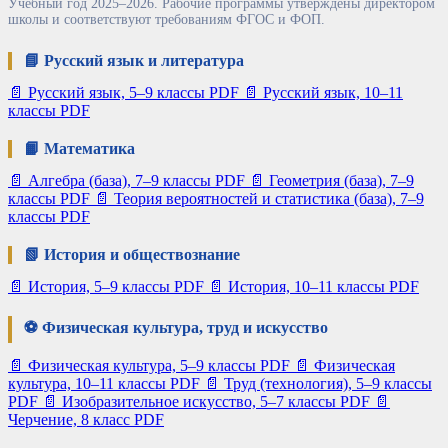
Учебный год 2025–2026. Рабочие программы утверждены директором
школы и соответствуют требованиям ФГОС и ФОП.
📘 Русский язык и литература
📄
Русский язык, 5–9 классы
PDF
📄
Русский язык, 10–11
классы
PDF
📙 Математика
📄
Алгебра (база), 7–9 классы
PDF
📄
Геометрия (база), 7–9
классы
PDF
📄
Теория вероятностей и статистика (база), 7–9
классы
PDF
📗 История и обществознание
📄
История, 5–9 классы
PDF
📄
История, 10–11 классы
PDF
⚽ Физическая культура, труд и искусство
📄
Физическая культура, 5–9 классы
PDF
📄
Физическая
культура, 10–11 классы
PDF
📄
Труд (технология), 5–9 классы
PDF
📄
Изобразительное искусство, 5–7 классы
PDF
📄
Черчение, 8 класс
PDF