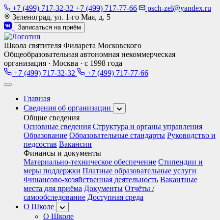
+7 (499) 717-32-32
+7 (499) 717-77-66
psch-zel@yandex.ru
Зеленоград, ул. 1-го Мая, д. 5
Записаться на приём
Школа святителя Филарета Московского
Общеобразовательная автономная некоммерческая
организация · Москва · с 1998 года
+7 (499) 717-32-32
+7 (499) 717-77-66
Главная
Сведения об организации
Общие сведения
Основные сведения
Структура и органы управления
Образование
Образовательные стандарты
Руководство и
педсостав
Вакансии
Финансы и документы
Материально-техническое обеспечение
Стипендии и
меры поддержки
Платные образовательные услуги
Финансово-хозяйственная деятельность
Вакантные
места для приёма
Документы
Отчёты /
самообследование
Доступная среда
О Школе
О Школе