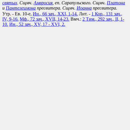
святых
. Сщмч.
Амвросия
, еп. Сарапульского. Сщмч.
Платона
и
Пантелеимона
пресвитера. Сщмч.
Иоанна
пресвитера.
Утр. - Ев. 10-е,
Ин., 66 зач., XXI, 1-14.
Лит. -
1 Кор., 131 зач.,
IV, 9-16.
Мф., 72 зач., XVII, 14-23.
Вмч.:
2 Тим., 292 зач., II, 1-
10.
Ин., 52 зач., XV, 17 - XVI, 2.