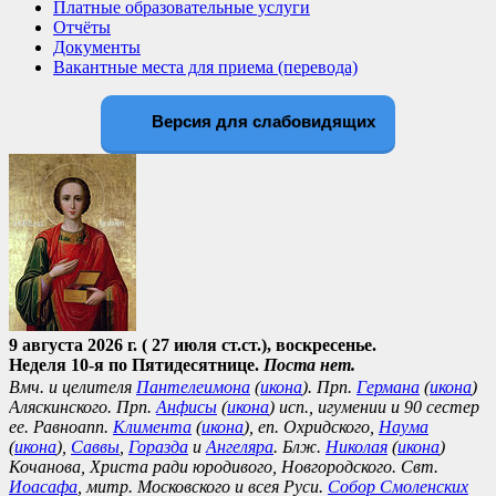
Платные образовательные услуги
Отчёты
Документы
Вакантные места для приема (перевода)
Версия для слабовидящих
9 августа 2026 г. ( 27 июля ст.ст.), воскресенье.
Неделя 10-я по Пятидесятнице.
Поста нет.
Вмч. и целителя
Пантелеимона
(
икона
). Прп.
Германа
(
икона
)
Аляскинского. Прп.
Анфисы
(
икона
) исп., игумении и 90 сестер
ее. Равноапп.
Климента
(
икона
), еп. Охридского,
Наума
(
икона
),
Саввы
,
Горазда
и
Ангеляра
. Блж.
Николая
(
икона
)
Кочанова, Христа ради юродивого, Новгородского. Свт.
Иоасафа
, митр. Московского и всея Руси.
Собор Смоленских